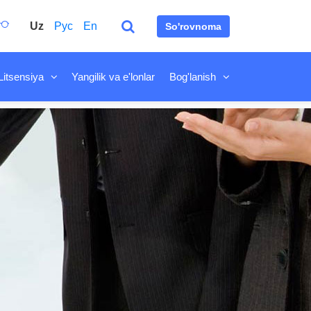
Uz
Рус
En
So'rovnoma
Litsensiya
Yangilik va e'lonlar
Bog'lanish