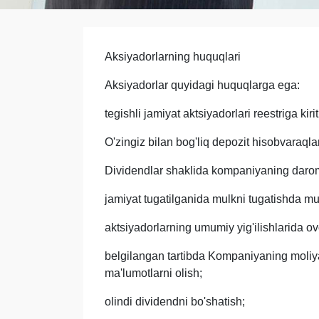
Aksiyadorlarning huquqlari
Aksiyadorlar quyidagi huquqlarga ega:
tegishli jamiyat aktsiyadorlari reestriga kirit
O'zingiz bilan bog'liq depozit hisobvaraqlar
Dividendlar shaklida kompaniyaning daroma
jamiyat tugatilganida mulkni tugatishda mul
aktsiyadorlarning umumiy yig'ilishlarida o
belgilangan tartibda Kompaniyaning moliyaviy
ma'lumotlarni olish;
olindi dividendni bo'shatish;