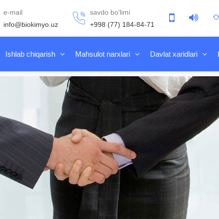
e-mail
savdo bo'limi
info@biokimyo.uz
+998 (77) 184-84-71
Ishlab chiqarish
Mahsulot narxlari
Davlat xaridlari