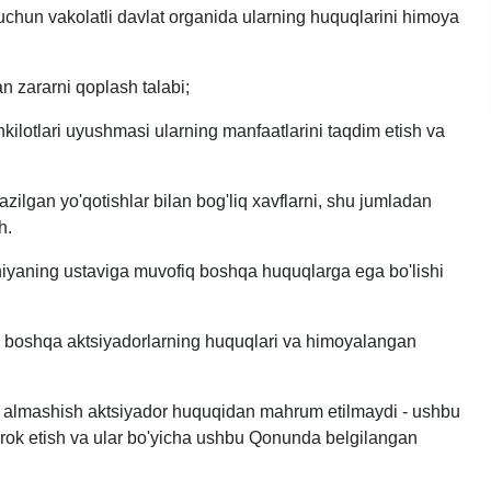
 uchun vakolatli davlat organida ularning huquqlarini himoya
n zararni qoplash talabi;
ilotlari uyushmasi ularning manfaatlarini taqdim etish va
zilgan yo'qotishlar bilan bog'liq xavflarni, shu jumladan
h.
niyaning ustaviga muvofiq boshqa huquqlarga ega bo'lishi
 boshqa aktsiyadorlarning huquqlari va himoyalangan
ar almashish aktsiyador huquqidan mahrum etilmaydi - ushbu
tirok etish va ular bo'yicha ushbu Qonunda belgilangan