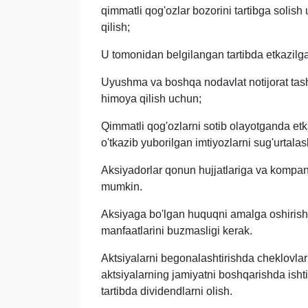
qimmatli qog'ozlar bozorini tartibga solish
qilish;
U tomonidan belgilangan tartibda etkazilga
Uyushma va boshqa nodavlat notijorat tashk
himoya qilish uchun;
Qimmatli qog'ozlarni sotib olayotganda etka
o'tkazib yuborilgan imtiyozlarni sug'urtalas
Aksiyadorlar qonun hujjatlariga va kompa
mumkin.
Aksiyaga bo'lgan huquqni amalga oshirish
manfaatlarini buzmasligi kerak.
Aktsiyalarni begonalashtirishda cheklovl
aktsiyalarning jamiyatni boshqarishda ish
tartibda dividendlarni olish.