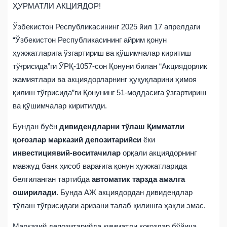
ҲУРМАТЛИ АКЦИЯДОР!
Ўзбекистон Республикасининг 2025 йил 17 апрелдаги
“Ўзбекистон Республикасининг айрим қонун
ҳужжатларига ўзгартириш ва қўшимчалар киритиш
тўғрисида”ги ЎРҚ-1057-сон Қонуни билан “Акциядорлик
жамиятлари ва акциядорларнинг ҳуқуқларини ҳимоя
қилиш тўғрисида”ги Қонунинг 51-моддасига ўзгартириш
ва қўшимчалар киритилди.
Бундан буён
дивидендларни тўлаш
Қимматли
қоғозлар марказий депозитарийси
ёки
инвестициявий-воситачилар
орқали акциядорнинг
мавжуд банк ҳисоб варағига қонун ҳужжатларида
белгиланган тартибда
автоматик тарзда амалга
оширилади
. Бунда АЖ акциядордан дивидендлар
тўлаш тўғрисидаги аризани талаб қилишга ҳақли эмас.
Марказий депозитарийда қимматли қоғозлар бўйича