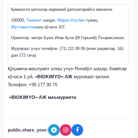
Қимматли қоғозлар марказий депозитарийси манзили:
100000,
Ташкент
шаҳри
,
Мирзо-Улугбек
туман
,
Мустақиллик
шоҳ кўчаси
107
,
Ориентир: метро Буюк Ипак йули (М.Горький) Ў
зчармсаноат,
Мурожаат учун телефон:
(71) 211 09 09 (ички рақамлар: 161
дан 172 гача)
Қўшимча маълумот олиш учун Янгийўл шаҳар, Кимёгар
кўчаси 1-уй,
«BIOKIMYO» АЖ
мурожаат қилинг.
Teлефон: +95 177 30 75
«
BIOKIMYO
»
АЖ маъмурияти
public.share_your: