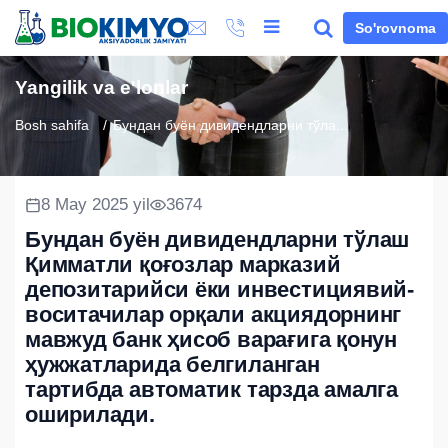
So'rovnoma
Yangilik va e'lonlar
Bosh sahifa
Бундан буён дивидендларни тўла...
8 May 2025 yil
3674
Бундан буён дивидендларни тўлаш
Қимматли қоғозлар марказий
депозитарийси ёки инвестициявий-
воситачилар орқали акциядорнинг
мавжуд банк ҳисоб варағига қонун
ҳужжатларида белгиланган
тартибда автоматик тарзда амалга
оширилади.