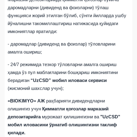
даромадларни (дивиденд ва фоизларни) тўлаш
функцияси жорий этилган бўлиб, сўнгги йилларда ушбу
йўналишни такомиллаштириш натижасида қуйидаги
имкониятлар яратилди:
- даромадлар (дивиденд ва фоизлар) тўловларини
амалга ошириш;
- 24/7 режимида тезкор тўловларни амалга ошириш
ҳамда ўз пул маблағларини бошқариш имкониятини
берадиган
“
UzCSD
” мобил иловаси сервиси
(жисмоний шахслар учун);
«
BIOKIMYO
»
АЖ
раҳбарияти дивидендларни
олишингиз учун
Қимматли қоғозлар марказий
депозитарийга
мурожаат қилишингизни ва
"
UzCSD
"
мобил иловасини ўрнатиб олишингизни таклиф
қилади.