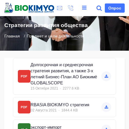
Опрос
Стратегии развития общества
Главная
Предмет и цели деятельности
Долгосрочная и среднесрочная
стратегия развития, а также 3-х
летний Бизнес-План АО Биокимё
PDF
GLOBALSCOPE
15 Октября 2021 · 2277.6 KB
RBASIA BIOKIMYO стратегия
PDF
02 Августа 2021 · 1844.4 KB
экспорт-импорт