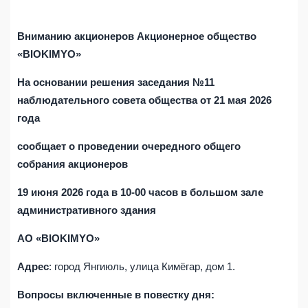
Вниманию акционеров Акционерное общество
«BIOKIMYO»
На основании решения заседания №
11
наблюдательного совета общества
от
21
ма
я 202
6
года
сообщает о проведении
очередного
общего
собрания акционеров
19 июня
202
6
года в 10-00 часов в большом зале
административного здания
АО «
BIOKIMYO
»
Адрес
: город Янгиюль, улица Кимёгар, дом 1.
Вопрос
ы включенные в повестку дня: