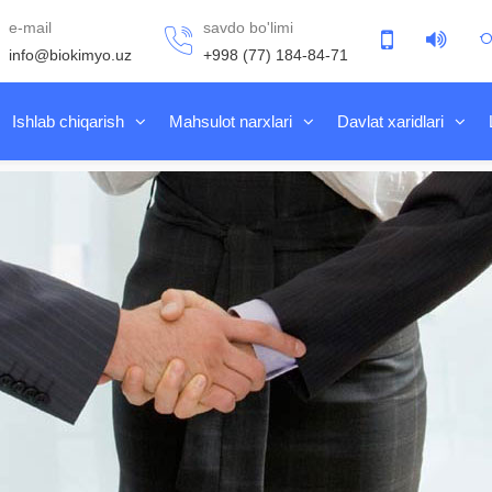
e-mail
savdo bo'limi
info@biokimyo.uz
+998 (77) 184-84-71
Ishlab chiqarish
Mahsulot narxlari
Davlat xaridlari