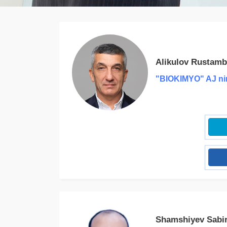
Alikulov Rustamb
"BIOKIMYO" AJ nin
Shamshiyev Sabir