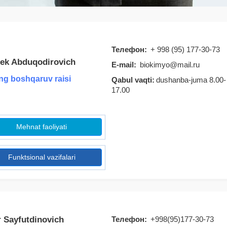
Телефон:
+ 998 (95) 177-30-73
ek Abduqodirovich
E-mail:
biokimyo@mail.ru
g boshqaruv raisi
Qabul vaqti:
dushanba-juma 8.00-
17.00
Mehnat faoliyati
Funktsional vazifalari
 Sayfutdinovich
Телефон:
+998(95)177-30-73