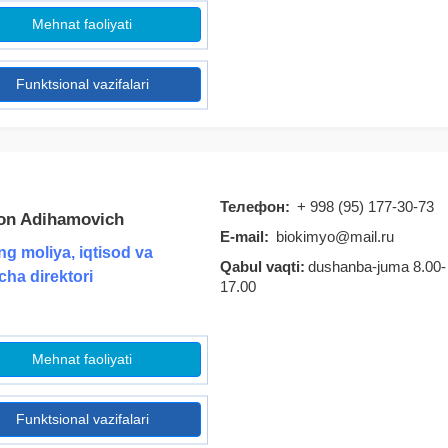
Mehnat faoliyati
Funktsional vazifalari
Телефон:
+ 998 (95) 177-30-73
on Adihamovich
E-mail:
biokimyo@mail.ru
g moliya, iqtisod va
Qabul vaqti:
dushanba-juma 8.00-
icha direktori
17.00
Mehnat faoliyati
Funktsional vazifalari