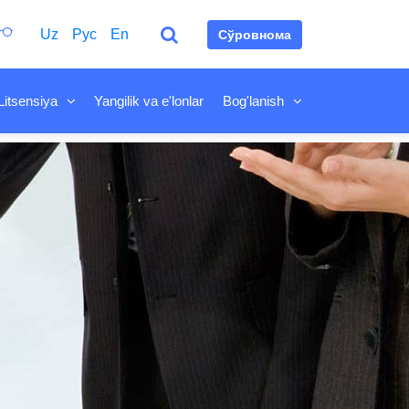
Uz
Рус
En
Сўровнома
Litsensiya
Yangilik va e'lonlar
Bog'lanish