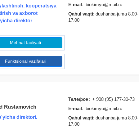
E-mail:
biokimyo@mail.ru
ylashtirish. kooperatsiya
tirish va axborot
Qabul vaqti:
dushanba-juma 8.00-
17.00
'yicha direktor
Mehnat faoliyati
Funktsional vazifalari
Телефон:
+ 998 (95) 177-30-73
d Rustamovich
E-mail:
biokimyo@mail.ru
'yicha direktori.
Qabul vaqti:
dushanba-juma 8.00-
17.00