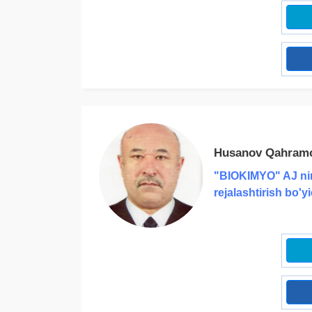
Husanov Qahram
"BIOKIMYO" AJ nin
rejalashtirish bo'y