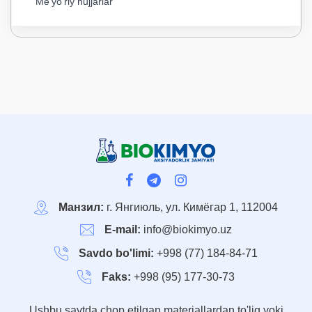
Me'yo'riy hujjarlar
Манзил:
г. Янгиюль, ул. Кимёгар 1, 112004
E-mail:
info@biokimyo.uz
Savdo bo'limi:
+998 (77) 184-84-71
Faks:
+998 (95) 177-30-73
Ushbu saytda chop etilgan materiallardan to'liq yoki