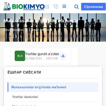
Сўровнома
Mutaxassislar to'g'risida ma'lumot
Бош саҳифа
Ёшлар сиёсати
Yoshlar guruhi a'zolari
XLS
24 Май 2021 · 106.5 KB
ЁШЛАР СИЁСАТИ
Mutaxassislar to'g'risida ma'lumot
Yoshlar dasturlari