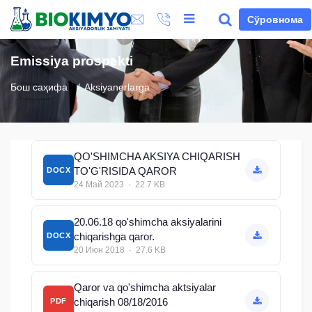
Сўровнома
Emissiya prospekti
Бош саҳифа
Aksiyanerlarga
QO'SHIMCHA AKSIYA CHIQARISH
TO'G'RISIDA QAROR
DOCX
24 Май 2023 · 22.7 KB
20.06.18 qo'shimcha aksiyalarini
chiqarishga qaror.
DOCX
20 Июн 2018 · 27.6 KB
Qaror va qo'shimcha aktsiyalar
chiqarish 08/18/2016
PDF