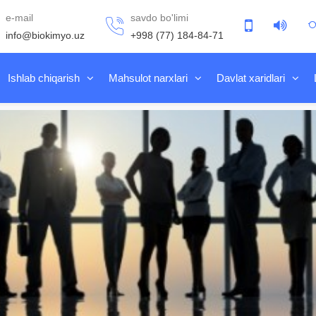
e-mail
savdo bo'limi
info@biokimyo.uz
+998 (77) 184-84-71
Ishlab chiqarish
Mahsulot narxlari
Davlat xaridlari