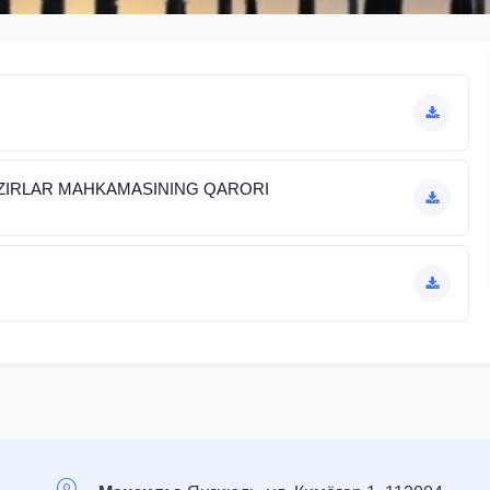
АZIRLАR MАHKАMАSINING QАRORI