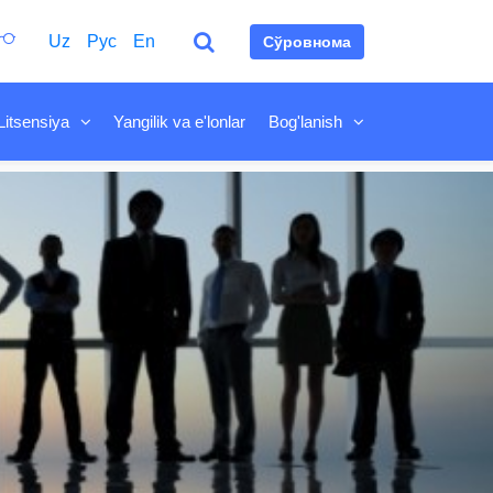
Uz
Рус
En
Сўровнома
Litsensiya
Yangilik va e'lonlar
Bog'lanish