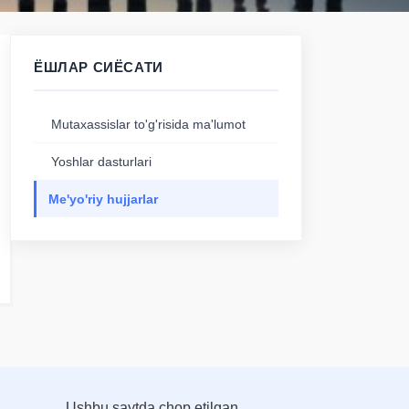
ЁШЛАР СИЁСАТИ
Mutaxassislar to'g'risida ma'lumot
Yoshlar dasturlari
Me'yo'riy hujjarlar
Ushbu saytda chop etilgan