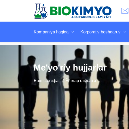
Kompaniya haqida
Korporativ boshqaruv
Me'yo'riy hujjarlar
Бош саҳифа
Ёшлар сиёсати