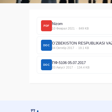
Nizom
PDF
10 Феврал 2021 · 849 KB
OʼZBEKISTON RESPUBLIKАSI V
DOC
04 Октябр 2017 · 19.1 KB
ПФ-5106 05.07.2017
DOC
03 Август 2017 · 134.4 KB