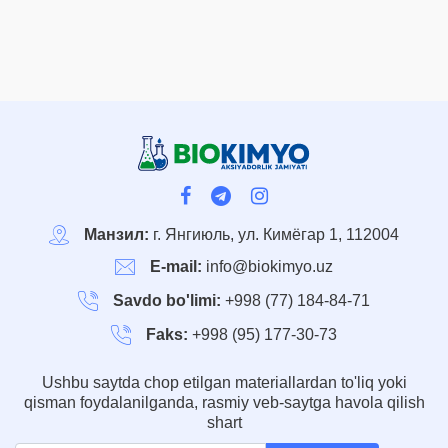
Манзил:
г. Янгиюль, ул. Кимёгар 1, 112004
E-mail:
info@biokimyo.uz
Savdo bo'limi:
+998 (77) 184-84-71
Faks:
+998 (95) 177-30-73
Ushbu saytda chop etilgan materiallardan to'liq yoki
qisman foydalanilganda, rasmiy veb-saytga havola qilish
shart