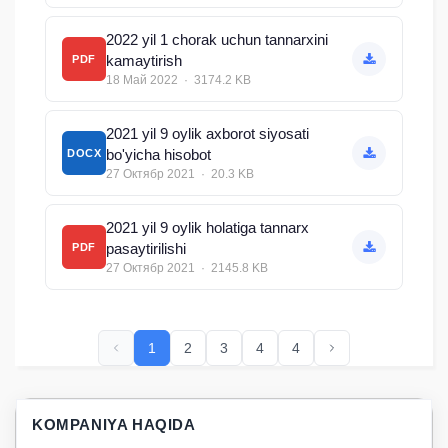
2022 yil 1 chorak uchun tannarxini
kamaytirish
PDF
18 Май 2022 · 3174.2 KB
2021 yil 9 oylik axborot siyosati
bo'yicha hisobot
DOCX
27 Октябр 2021 · 20.3 KB
2021 yil 9 oylik holatiga tannarx
pasaytirilishi
PDF
27 Октябр 2021 · 2145.8 KB
1
2
3
4
4
KOMPANIYA HAQIDA