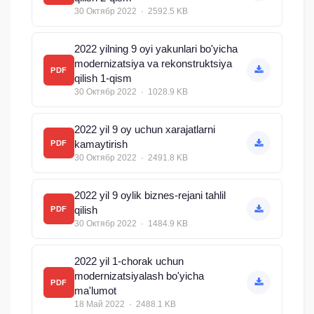
30 Октябр 2022 · 2592.5 KB
2022 yilning 9 oyi yakunlari bo'yicha
modernizatsiya va rekonstruktsiya
PDF
qilish 1-qism
30 Октябр 2022 · 1028.9 KB
2022 yil 9 oy uchun xarajatlarni
kamaytirish
PDF
30 Октябр 2022 · 2491.8 KB
2022 yil 9 oylik biznes-rejani tahlil
qilish
PDF
30 Октябр 2022 · 1484.9 KB
2022 yil 1-chorak uchun
modernizatsiyalash bo'yicha
PDF
ma'lumot
18 Май 2022 · 2488.1 KB