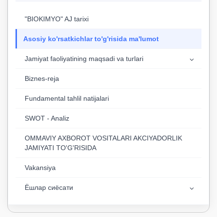
"BIOKIMYO" AJ tarixi
Asosiy ko'rsatkichlar to'g'risida ma'lumot
Jamiyat faoliyatining maqsadi va turlari
Biznes-reja
Fundamental tahlil natijalari
SWOT - Analiz
OMMAVIY AXBOROT VOSITALARI AKCIYADORLIK
JAMIYATI TO'G'RISIDA
Vakansiya
Ёшлар сиёсати