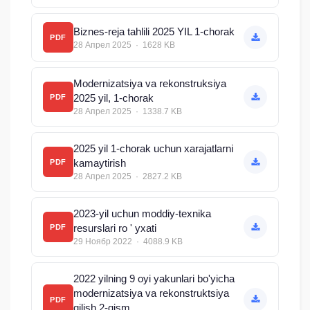
Biznes-reja tahlili 2025 YIL 1-chorak
PDF
28 Апрел 2025 · 1628 KB
Modernizatsiya va rekonstruksiya
2025 yil, 1-chorak
PDF
28 Апрел 2025 · 1338.7 KB
2025 yil 1-chorak uchun xarajatlarni
kamaytirish
PDF
28 Апрел 2025 · 2827.2 KB
2023-yil uchun moddiy-texnika
resurslari ro ' yxati
PDF
29 Ноябр 2022 · 4088.9 KB
2022 yilning 9 oyi yakunlari bo'yicha
modernizatsiya va rekonstruktsiya
PDF
qilish 2-qism