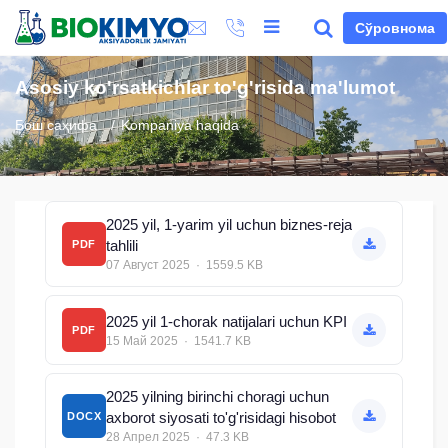
Сўровнома
Asosiy ko'rsatkichlar to'g'risida ma'lumot
Бош саҳифа
Kompaniya haqida
2025 yil, 1-yarim yil uchun biznes-reja
tahlili
PDF
07 Август 2025 · 1559.5 KB
2025 yil 1-chorak natijalari uchun KPI
PDF
15 Май 2025 · 1541.7 KB
2025 yilning birinchi choragi uchun
axborot siyosati to'g'risidagi hisobot
DOCX
28 Апрел 2025 · 47.3 KB