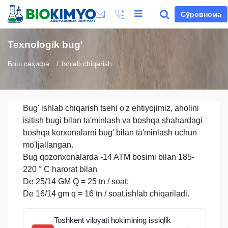
Сўровнома
Texnologik bug'
Бош саҳифа
Ishlab chiqarish
Bug' ishlab chiqarish tsehi o'z ehtiyojimiz, aholini
isitish bugi bilan ta'minlash va boshqa shahardagi
boshqa korxonalarni bug' bilan ta'minlash uchun
mo'ljallangan.
Bug qozonxonalarda -14 ATM bosimi bilan 185-
220 ° C harorat bilan
De 25/14 GM Q = 25 tn / soat;
De 16/14 gm q = 16 tn / soat.ishlab chiqariladi.
Toshkent viloyati hokimining issiqlik