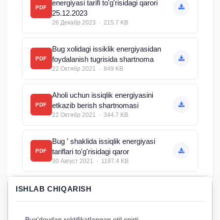
energiyasi tarifi to'g'risidagi qarori
PDF
25.12.2023
26 Декабр 2023 · 215.7 KB
Bug xolidagi issiklik energiyasidan
foydalanish tugrisida shartnoma
PDF
22 Октябр 2021 · 849 KB
Aholi uchun issiqlik energiyasini
etkazib berish shartnomasi
PDF
22 Октябр 2021 · 344.7 KB
Bug ' shaklida issiqlik energiyasi
tariflari to'g'risidagi qaror
PDF
30 Август 2021 · 1197.4 KB
ISHLAB CHIQARISH
Bug'doydan rektifikatlangan etil spirti