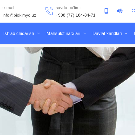
e-mail
savdo bo'limi
info@biokimyo.uz
+998 (77) 184-84-71
Ishlab chiqarish
Mahsulot narxlari
Davlat xaridlari