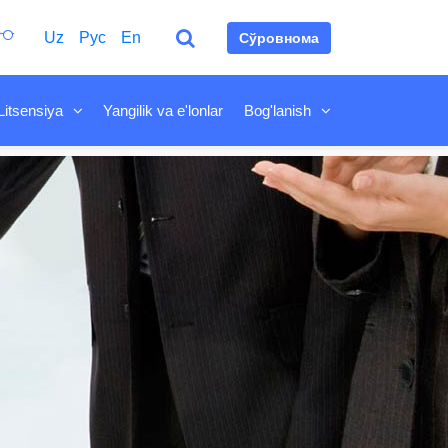
Uz
Рус
En
Сўровнома
Litsensiya
Yangilik va e'lonlar
Bog'lanish