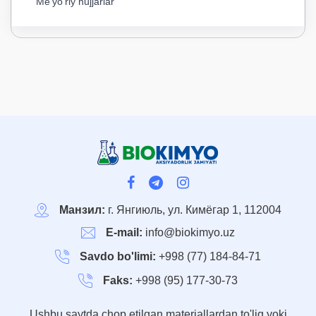
Me'yo'riy hujjarlar
Манзил:
г. Янгиюль, ул. Кимёгар 1, 112004
E-mail:
info@biokimyo.uz
Savdo bo'limi:
+998 (77) 184-84-71
Faks:
+998 (95) 177-30-73
Ushbu saytda chop etilgan materiallardan to'liq yoki