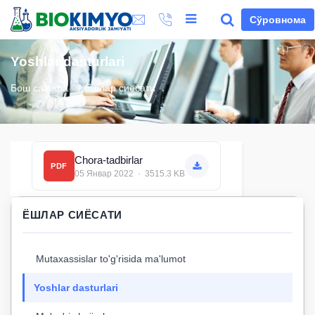
Сўровнома
Yoshlar dasturlari
Бош саҳифа
Ёшлар сиёсати
Chora-tadbirlar
PDF
05 Январ 2022 · 3515.3 KB
ЁШЛАР СИЁСАТИ
Mutaxassislar to'g'risida ma'lumot
Yoshlar dasturlari