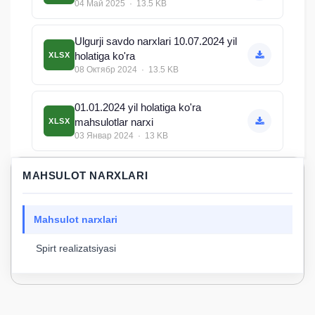
04 Май 2025 · 13.5 KB
Ulgurji savdo narxlari 10.07.2024 yil
holatiga ko'ra
XLSX
08 Октябр 2024 · 13.5 KB
01.01.2024 yil holatiga ko'ra
mahsulotlar narxi
XLSX
03 Январ 2024 · 13 KB
MAHSULOT NARXLARI
Mahsulot narxlari
Spirt realizatsiyasi