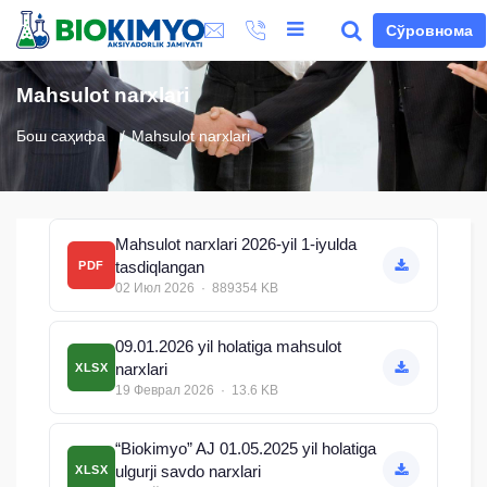
Сўровнома
Mahsulot narxlari
Бош саҳифа
Mahsulot narxlari
Mahsulot narxlari 2026-yil 1-iyulda
tasdiqlangan
PDF
02 Июл 2026 · 889354 KB
09.01.2026 yil holatiga mahsulot
narxlari
XLSX
19 Феврал 2026 · 13.6 KB
“Biokimyo” AJ 01.05.2025 yil holatiga
ulgurji savdo narxlari
XLSX