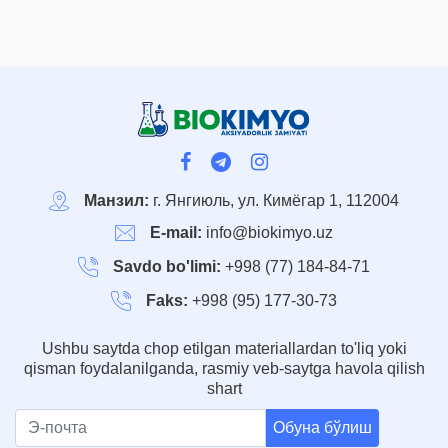
Манзил:
г. Янгиюль, ул. Кимёгар 1, 112004
E-mail:
info@biokimyo.uz
Savdo bo'limi:
+998 (77) 184-84-71
Faks:
+998 (95) 177-30-73
Ushbu saytda chop etilgan materiallardan to'liq yoki
qisman foydalanilganda, rasmiy veb-saytga havola qilish
shart
Обуна бўлиш