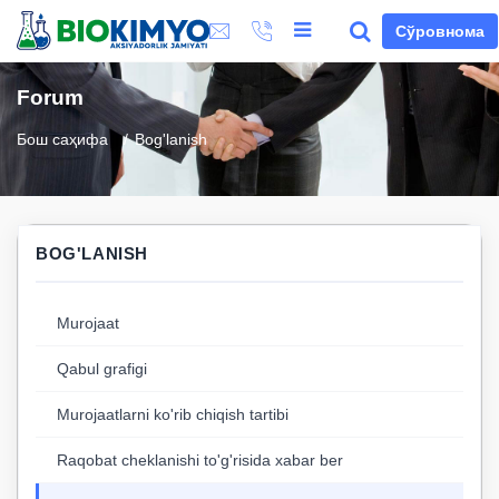
Сўровнома
Forum
Бош саҳифа
Bog'lanish
BOG'LANISH
Murojaat
Qabul grafigi
Murojaatlarni ko'rib chiqish tartibi
Raqobat cheklanishi to'g'risida xabar ber