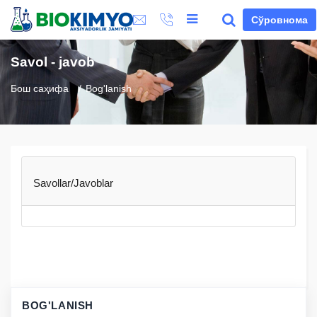
Сўровнома
Savol - javob
Бош саҳифа
Bog'lanish
Savollar/Javoblar
BOG'LANISH