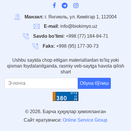
Манзил:
г. Янгиюль, ул. Кимёгар 1, 112004
E-mail:
info@biokimyo.uz
Savdo bo'limi:
+998 (77) 184-84-71
Faks:
+998 (95) 177-30-73
Ushbu saytda chop etilgan materiallardan to'liq yoki
qisman foydalanilganda, rasmiy veb-saytga havola qilish
shart
Обуна бўлиш
© 2026. Барча ҳуқуқлар ҳимояланган
Сайт яратувчиси:
Online Service Group