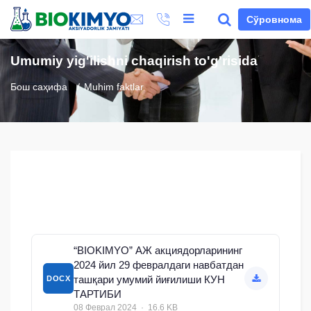
Сўровнома
Umumiy yig'ilishni chaqirish to'g'risida
Бош саҳифа
Muhim faktlar
“BIOKIMYO” АЖ акциядорларининг
2024 йил 29 февралдаги навбатдан
ташқари умумий йиғилиши КУН
DOCX
ТАРТИБИ
08 Феврал 2024 · 16.6 KB