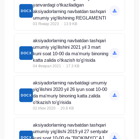
yanvardagi o‘tkaziladigan
aksiyadorlarning navbatdan tashqari
DOCX
umumiy yig‘ilishining REGLAMENTI
03 Январ 2023 · 13.9 KB
aksiyadorlarning navbatdan tashqari
umumiy yig'ilishini 2021 yil 3 mart
kuni soat 10-00 da ma'muriy binoning
DOCX
katta zalida o'tkazish to'g'risida
04 Феврал 2021 · 17.3 KB
aksiyadorlarning navbatdagi umumiy
yig'ilishini 2020 yil 26 iyun soat 10-00
da ma'muriy binoning katta zalida
DOCX
o'tkazish to'g'risida
02 Июн 2020 · 20.8 KB
aksiyadorlarning navbatdan tashqari
umumiy yig'ilishi 2019 yil 27 sentyabr
kuni soat 10-00 da "BIOKIMYO" AJ
DOCX