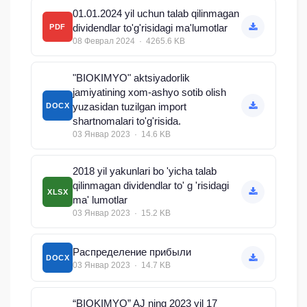
01.01.2024 yil uchun talab qilinmagan
dividendlar to'g'risidagi ma'lumotlar
PDF
08 Феврал 2024 · 4265.6 KB
"BIOKIMYO" aktsiyadorlik
jamiyatining xom-ashyo sotib olish
yuzasidan tuzilgan import
DOCX
shartnomalari to'g'risida.
03 Январ 2023 · 14.6 KB
2018 yil yakunlari bo 'yicha talab
qilinmagan dividendlar to' g 'risidagi
XLSX
ma' lumotlar
03 Январ 2023 · 15.2 KB
Распределение прибыли
DOCX
03 Январ 2023 · 14.7 KB
“BIOKIMYO” AJ ning 2023 yil 17