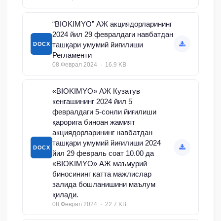
“BIOKIMYO” АЖ акциядорларининг
2024 йил 29 февралдаги навбатдан
ташқари умумий йиғилиши
DOCX
Регламенти
08 Феврал 2024 · 16.9 KB
«BIOKIMYO» АЖ Кузатув
кенгашининг 2024 йил 5
февралдаги 5-сонли йиғилиши
қарорига биноан жамият
акциядорларининг навбатдан
ташқари умумий йиғилиши 2024
DOCX
йил 29 февраль соат 10.00 да
«BIOKIMYO» АЖ маъмурий
биносининг катта мажлислар
залида бошланишини маълум
қилади.
08 Феврал 2024 · 22.7 KB