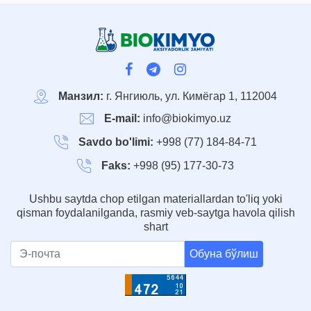
Манзил:
г. Янгиюль, ул. Кимёгар 1, 112004
E-mail:
info@biokimyo.uz
Savdo bo'limi:
+998 (77) 184-84-71
Faks:
+998 (95) 177-30-73
Ushbu saytda chop etilgan materiallardan to'liq yoki
qisman foydalanilganda, rasmiy veb-saytga havola qilish
shart
Обуна бўлиш