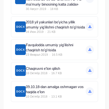
ma'muriy binosining katta zalida»
30 Август 2019 · 18 KB
2018 yil yakunlari bo'yicha yillik
umumiy yig'ilishni chaqirish to'g'risida
DOCX
04 Июн 2019 · 21 KB
Favqulodda umumiy yig'ilishni
chaqirish to'g'risida
DOCX
23 Феврал 2019 · 16.5 KB
Chaqiruvni e'lon qilish
DOCX
16 Октябр 2018 · 16.7 KB
09.10.18-dan amalga oshmagan vos
haqida e'lon
DOCX
10 Октябр 2018 · 13.1 KB