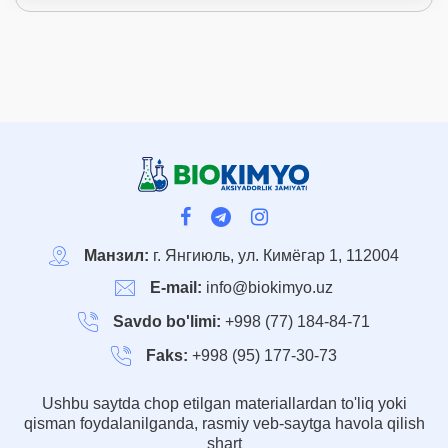
Манзил:
г. Янгиюль, ул. Кимёгар 1, 112004
E-mail:
info@biokimyo.uz
Savdo bo'limi:
+998 (77) 184-84-71
Faks:
+998 (95) 177-30-73
Ushbu saytda chop etilgan materiallardan to'liq yoki
qisman foydalanilganda, rasmiy veb-saytga havola qilish
shart