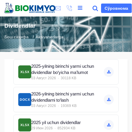
Сўровнома
Dividendlar
Бош саҳифа
Aksiyanerlarga
2025-yilning birinchi yarmi uchun
dividendlar bo‘yicha ma’lumot
XLSX
03 Август 2026 · 30118 KB
2026-yilning birinchi yarmi uchun
dividendlarni to‘lash
DOCX
03 Август 2026 · 19369 KB
2025 yil uchun dividendlar
XLSX
29 Июн 2026 · 852934 KB