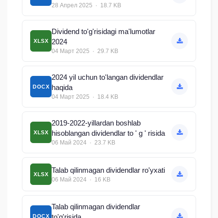
28 Апрел 2025 · 18.7 KB
Dividend to'g'risidagi ma'lumotlar
2024
XLSX
04 Март 2025 · 29.7 KB
2024 yil uchun to'langan dividendlar
haqida
DOCX
04 Март 2025 · 18.4 KB
2019-2022-yillardan boshlab
hisoblangan dividendlar to ' g ' risida
XLSX
06 Май 2024 · 23.7 KB
Talab qilinmagan dividendlar ro'yxati
XLSX
06 Май 2024 · 16 KB
Talab qilinmagan dividendlar
to'g'risida
DOCX