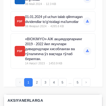
06 Май 2024 · 12.3 KB
01.01.2024 yil uchun talab qilinmagan
dividendlar to'g'risidagi ma'lumotlar
PDF
08 Феврал 2024 · 4265.6 KB
«BIOKIMYO» АЖ акциядорларнинг
2019 - 2022 йил якунлари
дивидендлари хисобланган ва
PDF
тўлалигича ўз вақтида тўлаб
берилган.
14 Август 2023 · 1453.9 KB
1
2
3
4
5
...
5
AKSIYANERLARGA