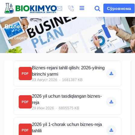
Сўровнома
Biznes-reja
Бош саҳифа
Kompaniya haqida
Biznes-rejani tahlil qilish: 2026-yilning
birinchi yarmi
PDF
03 Август 2026 · 1681387 KB
2026 yil uchun tasdiqlangan biznes-
reja
PDF
29 Июн 2026 · 6805575 KB
2026 yil 1-chorak uchun biznes-reja
tahlili
PDF