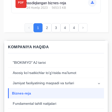
tasdiqlangan biznes-reja
PDF
24 Ноябр 2023 · 5653.5 KB
1
2
3
4
4
KOMPANIYA HAQIDA
"BIOKIMYO" AJ tarixi
Asosiy ko'rsatkichlar to'g'risida ma'lumot
Jamiyat faoliyatining maqsadi va turlari
Biznes-reja
Fundamental tahlil natijalari