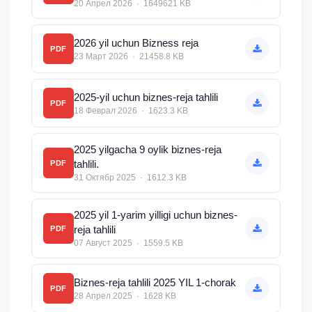
20 Апрел 2026 · 1649621 KB
2026 yil uchun Bizness reja
PDF
23 Март 2026 · 21458.8 KB
2025-yil uchun biznes-reja tahlili
PDF
18 Феврал 2026 · 1623.3 KB
2025 yilgacha 9 oylik biznes-reja
tahlili.
PDF
31 Октябр 2025 · 1612.3 KB
2025 yil 1-yarim yilligi uchun biznes-
reja tahlili
PDF
07 Август 2025 · 1559.5 KB
Biznes-reja tahlili 2025 YIL 1-chorak
PDF
28 Апрел 2025 · 1628 KB