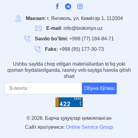
Манзил:
г. Янгиюль, ул. Кимёгар 1, 112004
E-mail:
info@biokimyo.uz
Savdo bo'limi:
+998 (77) 184-84-71
Faks:
+998 (95) 177-30-73
Ushbu saytda chop etilgan materiallardan to'liq yoki
qisman foydalanilganda, rasmiy veb-saytga havola qilish
shart
Обуна бўлиш
© 2026. Барча ҳуқуқлар ҳимояланган
Сайт яратувчиси:
Online Service Group