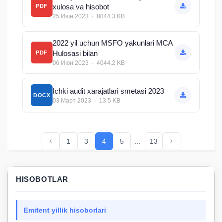
xulosa va hisobot
PDF
25 Июн 2023 · 8044.3 KB
2022 yil uchun MSFO yakunlari MCA
Hulosasi bilan
PDF
06 Июн 2023 · 4044.2 KB
Ichki audit xarajatlari smetasi 2023
DOCX
03 Март 2023 · 13.5 KB
1
3
4
5
...
13
HISOBOTLAR
Emitent yillik hisoborlari