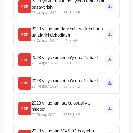
2023-yil yakunlari bo ' yicha tannarxni
pasaytirish
PDF
23 Феврал 2024 · 2743.4 KB
2023 yil uchun debitorlik va kreditorlik
qarzlarini dekodlash
PDF
23 Феврал 2024 · 1463 KB
2023 yil yakunlari bo'yicha 2-shakl
PDF
23 Феврал 2024 · 1601.5 KB
2023 yil yakunlari bo'yicha 1-shakl
PDF
23 Феврал 2024 · 3543.6 KB
2023 yil uchun Isa xulosasi va
hisoboti
PDF
23 Январ 2024 · 13766.1 KB
2023 yil uchun MVSFO bo'yicha