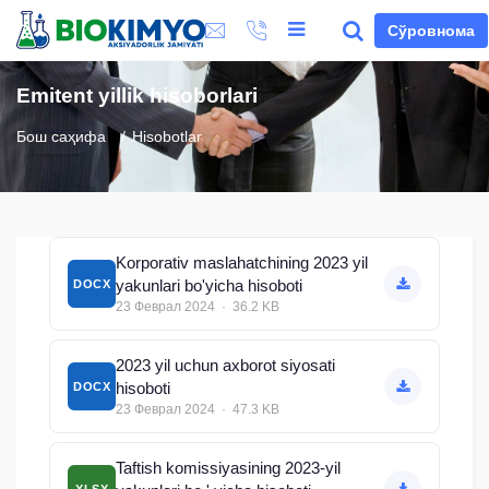
Сўровнома
Emitent yillik hisoborlari
Бош саҳифа
Hisobotlar
Korporativ maslahatchining 2023 yil
yakunlari bo'yicha hisoboti
DOCX
23 Феврал 2024 · 36.2 KB
2023 yil uchun axborot siyosati
hisoboti
DOCX
23 Феврал 2024 · 47.3 KB
Taftish komissiyasining 2023-yil