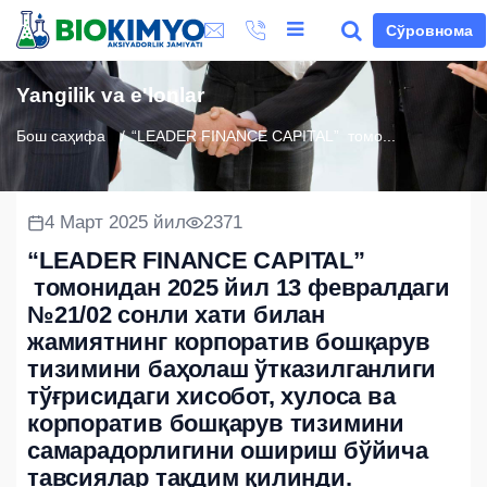
Сўровнома
Yangilik va e'lonlar
Бош саҳифа
“LEADER FINANCE CAPITAL” томо...
4 Март 2025 йил
2371
“LEADER FINANCE CAPITAL”
томонидан 2025 йил 13 февралдаги
№21/02 сонли хати билан
жамиятнинг корпоратив бошқарув
тизимини баҳолаш ўтказилганлиги
тўғрисидаги хисобот, хулоса ва
корпоратив бошқарув тизимини
самарадорлигини ошириш бўйича
тавсиялар тақдим қилинди.