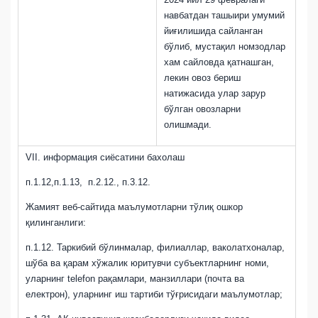
навбатдан ташыири умумий
йиғилишида сайланган
бўлиб, мустақил номзодлар
хам сайловда қатнашган,
лекин овоз бериш
натижасида улар зарур
бўлган овозларни
олишмади.
VII. информация сиёсатини бахолаш
п.1.12,п.1.13, п.2.12., п.3.12.
Жамият веб-сайтида маълумотларни тўлиқ ошкор
қилинганлиги:
п.1.12.
Таркибий бўлинмалар, филиаллар, ваколатхоналар,
шўба ва қарам хўжалик юритувчи субъектларнинг номи,
уларнинг telefon рақамлари, манзиллари (почта ва
електрон), уларнинг иш тартиби тўғрисидаги маълумотлар;