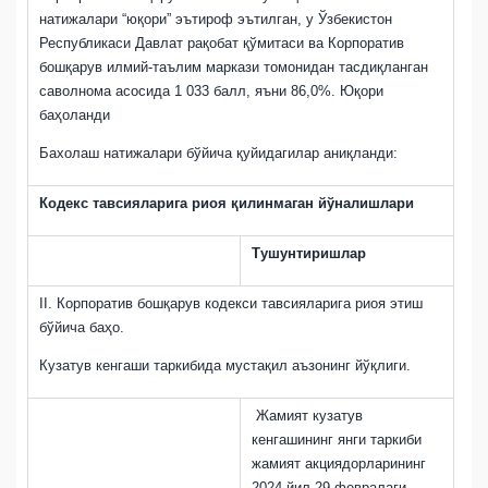
натижалари “юқори” эътироф эътилган, у Ўзбекистон
Республикаси Давлат рақобат қўмитаси ва Корпоратив
бошқарув илмий-таълим маркази томонидан тасдиқланган
саволнома асосида 1 033 балл, яъни 86,0%. Юқори
баҳоланди
Бахолаш натижалари бўйича қуйидагилар аниқланди:
Кодекс тавсияларига риоя қилинмаган йўналишлари
Тушунтиришлар
II
.
К
орпоратив бош
қ
арув
кодекси тавсияларига риоя этиш
бўйича баҳо.
Кузатув кенгаши таркибида мустақил аъзонинг йўқлиги
.
Жамият кузатув
кенгашининг янги таркиби
жамият акциядорларининг
2024 йил 29 февралаги