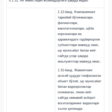
п.1.31. АК инвестиция жозибадорлиги ҳақида видео
1.12-банд. Компаниянинг
таркибий бўлинмалари,
филиаллари,
ваколатхоналари, шўба
корхоналари ва
қарамоғидаги тадбиркорлик
субъектлари мавжуд эмас,
шу муносабат билан веб-
сайтда улар ҳақида
маълумотлар мавжуд емас;
1.31-банд. Жамиятнинг
асосий ҳудуди тоифаланган
объект бўлиб, шу муносабат
билан видеороликлар
олинмаган, лекин веб-
сайтда оммавий ахборот
воситаларининг видеолари
эълон қилинади.