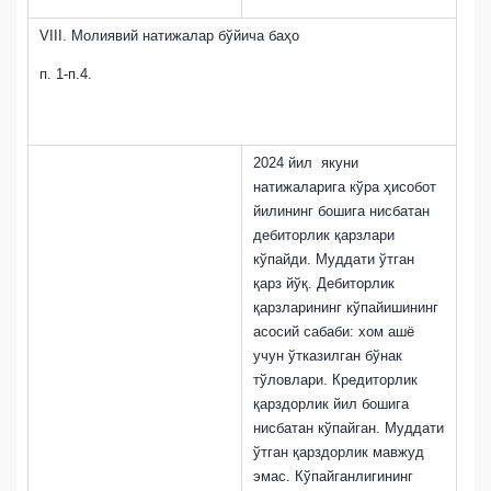
VIII.
Молиявий натижалар бўйича баҳо
п. 1-п.4.
2024 йил якуни
натижаларига кўра ҳисобот
йилининг бошига нисбатан
дебиторлик қарзлари
кўпайди. Муддати ўтган
қарз йўқ. Дебиторлик
қарзларининг кўпайишининг
асосий сабаби: хом ашё
учун ўтказилган бўнак
тўловлари. Кредиторлик
қарздорлик йил бошига
нисбатан кўпайган. Муддати
ўтган қарздорлик мавжуд
эмас. Кўпайганлигининг