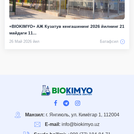
«BIOKIMYO» АЖ Кузатув кенгашининг 2026 йилнинг 21
майдаги 11...
26 Май 2026 йил
Батафсил
Манзил:
г. Янгиюль, ул. Кимёгар 1, 112004
E-mail:
info@biokimyo.uz