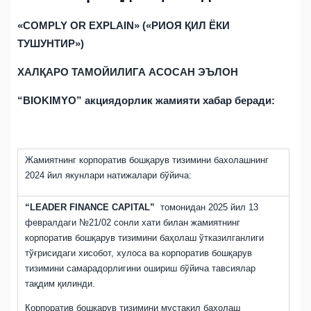
«COMPLY OR EXPLAIN» («
РИОЯ
Қ
ИЛ
ЁКИ
ТУШУНТИР
»)
ХАЛҚАРО ТАМОЙИЛИГА АСОСАН ЭЪЛОН
“BIOKIMYO” акциядорлик жамияти хабар беради:
Жамиятнинг корпоратив бошқарув тизимини бахолашнинг
2024 йил якунлари натижалари бўйича:
“LEADER FINANCE CAPITAL”
томонидан 2025 йил 13
февралдаги №21/02 сонли хати билан жамиятнинг
корпоратив бошқарув тизимини баҳолаш ўтказилганлиги
тўғрисидаги хисобот, хулоса ва корпоратив бошқарув
тизимини самарадорлигини ошириш бўйича тавсиялар
тақдим қилинди.
Корпоратив бошқарув тизимини мустақил бахолаш