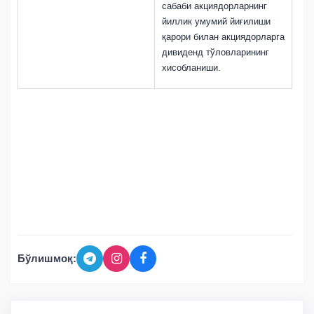
сабаби акциядорларнинг
йиллик умумий йиғилиши
қарори билан акциядорларга
дивиденд тўловларининг
хисобланиши.
Бўлишмоқ: