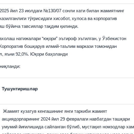
2025 йил 23 июлдаги №130/07 сонли хати билан жамиятнинг
азилганлиги тўғрисидаги хисобот, хулоса ва корпоратив
ш бўйича тавсиялар тақдим қилинди.
ахолаш натижалари “юқори” эътироф эътилган, у Ўзбекистон
 Корпоратив бошқарув илмий-таълим маркази томонидан
л, яъни 92,0%. Юқори баҳоланди
аниқланди:
Тушунтиришлар
Жамият кузатув кенгашининг янги таркиби жамият
акциядорларининг 2024 йил 29 февралаги навбатдан ташқари
умумий йиғилишида сайланган бўлиб, мустақил номзодлар хам