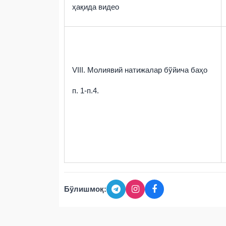
ҳақида видео
VIII.
Молиявий натижалар бўйича баҳо
п. 1-п.4.
Бўлишмоқ: