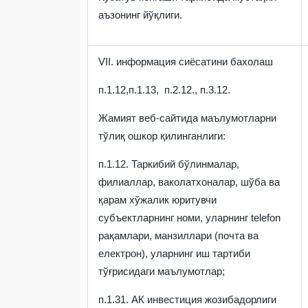
аъзонинг йўқлиги
.
VII. информация сиёсатини бахолаш
п.1.12,п.1.13, п.2.12., п.3.12.
Жамият веб-сайтида маълумотларни
тўлиқ ошкор қилинганлиги:
п.1.12.
Таркибий бўлинмалар,
филиаллар, ваколатхоналар, шўба ва
қарам хўжалик юритувчи
субъектларнинг номи, уларнинг telefon
рақамлари, манзиллари (почта ва
електрон), уларнинг иш тартиби
тўғрисидаги маълумотлар;
п.1.31. АК инвестиция жозибадорлиги