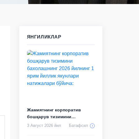
ЯНГИЛИКЛАР
Жамиятнинг корпоратив
бошқарув тизимини
бахолашнинг 2026 йил...
3 Август 2026 йил
Батафсил