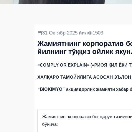
31 Октябр 2025 йил
1503
Жамиятнинг корпоратив б
йилнинг тўққиз ойлик яку
«COMPLY OR EXPLAIN» («
РИОЯ
Қ
ИЛ
ЁКИ
Т
ХАЛҚАРО ТАМОЙИЛИГА АСОСАН ЭЪЛОН
“BIOKIMYO” акциядорлик жамияти хабар б
Жамиятнинг корпоратив бошқарув тизимини
бўйича: