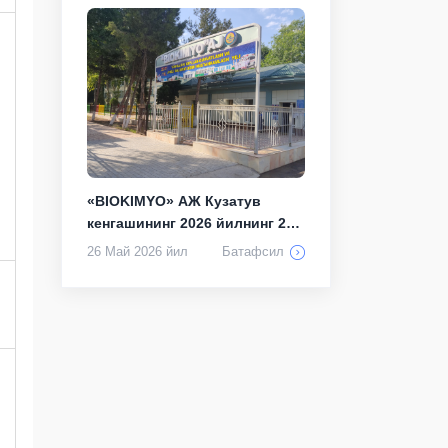
«BIOKIMYO» АЖ Кузатув
кенгашининг 2026 йилнинг 21
майдаги 11...
26 Май 2026 йил
Батафсил