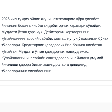
2025 йил тўққиз ойлик якуни натижаларига кўра ҳисобот
йилининг бошига нисбатан дебиторлик қарзлари кўпайди.
Муддати ўтган қарз йўқ. Дебиторлик қарзларининг
кўпайишининг асосий сабаби: хом ашё учун ўтказилган бўнак
тўловлари. Кредиторлик қарздорлик йил бошига нисбатан
кўпайган. Муддати ўтган қарздорлик мавжуд эмас.
Кўпайганлигининг сабаби акциядорларнинг йиллик умумий
йиғилиши қарори билан акциядорларга дивиденд
тўловларининг хисобланиши.