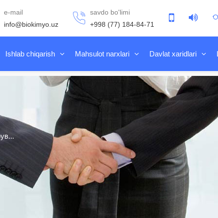
e-mail
savdo bo'limi
info@biokimyo.uz
+998 (77) 184-84-71
Ishlab chiqarish
Mahsulot narxlari
Davlat xaridlari
в...