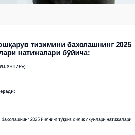
ошқарув тизимини бахолашнинг 2025
нлари натижалари бўйича:
УШУНТИР
»)
еради:
 бахолашнинг 2025 йилнинг тўққиз ойлик якунлари натижалари