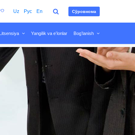
Uz
Рус
En
Сўровнома
Litsensiya
Yangilik va e'lonlar
Bog'lanish