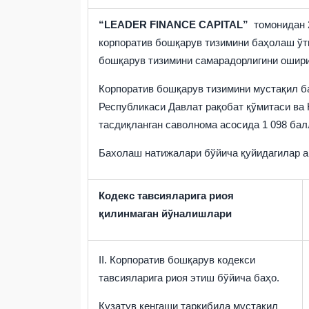
“LEADER FINANCE CAPITAL”
томонидан 
корпоратив бошқарув тизимини баҳолаш ўтк
бошқарув тизимини самарадорлигини ошири
Корпоратив бошқарув тизимини мустақил б
Республикаси Давлат рақобат қўмитаси ва
тасдиқланган саволнома асосида 1 098 бал
Бахолаш натижалари бўйича қуйидагилар 
Кодекс тавсияларига риоя
қилинмаган йўналишлари
II
.
К
орпоратив бош
қ
арув
кодекси
тавсияларига риоя этиш бўйича баҳо.
Кузатув кенгаши таркибида мустақил