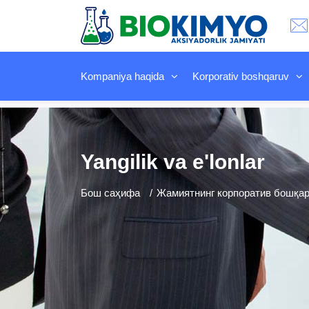
Kompaniya haqida
Korporativ boshqaruv
Yangilik va e'lonlar
Бош саҳифа
Жамиятнинг корпоратив бошқару