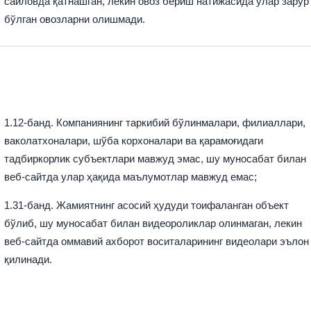
сайловда қатнашган, лекин овоз бериш натижасида улар зарур
бўлган овозларни олишмади.
1.12-банд. Компаниянинг таркибий бўлинмалари, филиаллари,
ваколатхоналари, шўба корхоналари ва қарамоғидаги
тадбиркорлик субъектлари мавжуд эмас, шу муносабат билан
веб-сайтда улар ҳақида маълумотлар мавжуд емас;
1.31-банд. Жамиятнинг асосий ҳудуди тоифаланган объект
бўлиб, шу муносабат билан видеороликлар олинмаган, лекин
веб-сайтда оммавий ахборот воситаларининг видеолари эълон
қилинади.